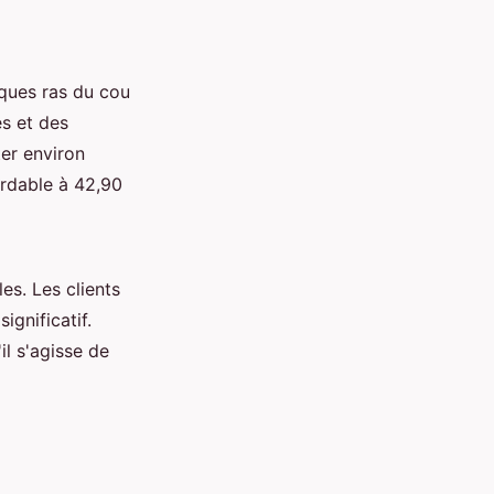
iques ras du cou
es et des
ter environ
ordable à 42,90
es. Les clients
significatif.
il s'agisse de