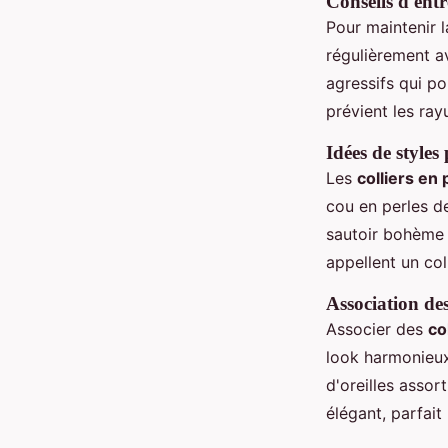
Conseils d'entr
Pour maintenir 
régulièrement a
agressifs qui po
prévient les ray
Idées de styles
Les
colliers en 
cou en perles d
sautoir bohème 
appellent un col
Association des
Associer des
co
look harmonieux
d'oreilles assor
élégant, parfait