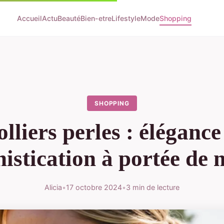
Accueil
Actu
Beauté
Bien-etre
Lifestyle
Mode
Shopping
SHOPPING
lliers perles : élégance
histication à portée de 
Alicia
•
17 octobre 2024
•
3 min de lecture