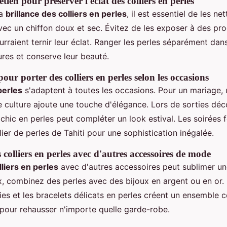
etien pour préserver l'éclat des colliers en perles
la
brillance des colliers en perles
, il est essentiel de les ne
vec un chiffon doux et sec. Évitez de les exposer à des pr
urraient ternir leur éclat. Ranger les perles séparément dan
ures et conserve leur beauté.
 pour porter des colliers en perles selon les occasions
perles
s'adaptent à toutes les occasions. Pour un mariage, u
e culture ajoute une touche d'élégance. Lors de sorties déc
chic en perles peut compléter un look estival. Les soirées 
lier de perles de Tahiti pour une sophistication inégalée.
 colliers en perles avec d'autres accessoires de mode
lliers en perles
avec d'autres accessoires peut sublimer un
, combinez des perles avec des bijoux en argent ou en or.
ties et les bracelets délicats en perles créent un ensemble 
 pour rehausser n'importe quelle garde-robe.