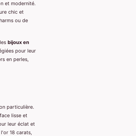
on et modernité.
ure chic et
charms ou de
 des
bijoux en
égiées pour leur
rs en perles,
on particulière.
face lisse et
ur leur éclat et
'or 18 carats,