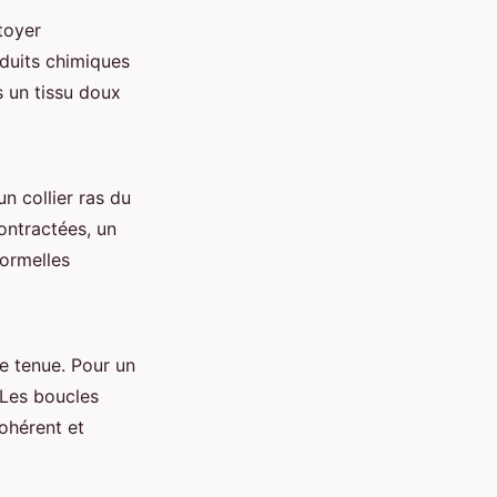
ttoyer
oduits chimiques
s un tissu doux
n collier ras du
ontractées, un
formelles
e tenue. Pour un
 Les boucles
cohérent et