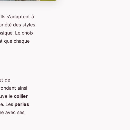
 Ils s'adaptent à
riété des styles
ssique. Le choix
ant que chaque
et de
pondant ainsi
ouve le
collier
le. Les
perles
ne avec ses