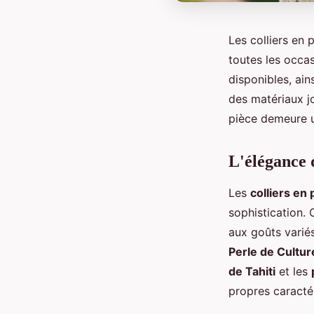
Les colliers en 
toutes les occa
disponibles, ain
des matériaux jo
pièce demeure u
L'élégance d
Les
colliers en 
sophistication. 
aux goûts varié
Perle de Cultu
de Tahiti
et les
propres caractér