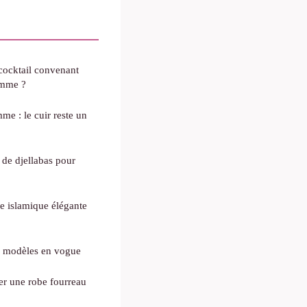
cocktail convenant
omme ?
me : le cuir reste un
 de djellabas pour
e islamique élégante
s modèles en vogue
er une robe fourreau