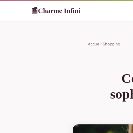
Charme Infini
📰
Accueil
›
Shopping
Co
sop