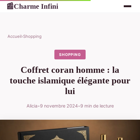
Charme Infini
📰
Accueil
›
Shopping
SHOPPING
Coffret coran homme : la
touche islamique élégante pour
lui
Alicia
•
9 novembre 2024
•
9 min de lecture