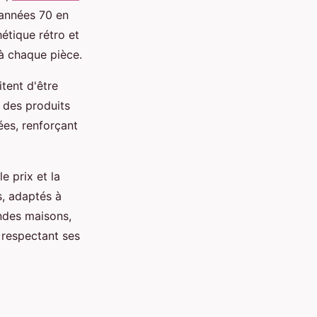
 années 70 en
hétique rétro et
à chaque pièce.
tent d'être
t des produits
ées, renforçant
e prix et la
s, adaptés à
ndes maisons,
n respectant ses