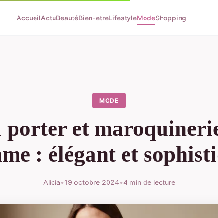
Accueil
Actu
Beauté
Bien-etre
Lifestyle
Mode
Shopping
MODE
à porter et maroquineri
me : élégant et sophist
Alicia
•
19 octobre 2024
•
4 min de lecture