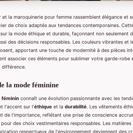
r et la maroquinerie pour femme rassemblent élégance et so
cier de choix adaptés aux tendances contemporaines. Cette
s sur la mode éthique et durable, façonnant non seulement d
ussi des décisions responsables. Les couleurs vibrantes et l
osent, apportant une touche de modernité à des pièces int
t associer ces éléments pour sublimer votre garde-robe e
a différence.
e la mode féminine
r féminin
connaît une évolution passionnante avec les ten
 l'accent sur l'
éthique
et la
durabilité
. Les vêtements éth
 de l'importance, reflétant une prise de conscience accru
our des choix vestimentaires responsables. Les matières n
rication respectueux de l'environnement deviennent des cri