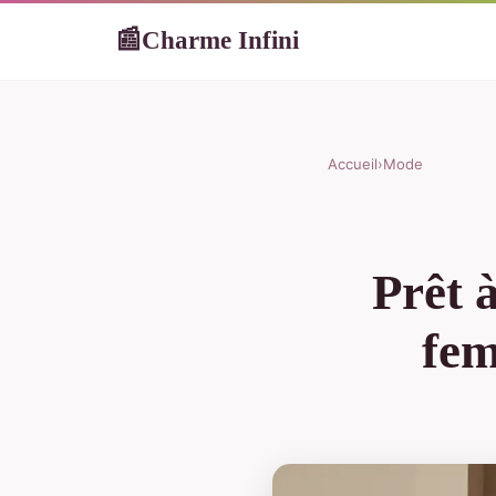
Charme Infini
📰
Accueil
›
Mode
Prêt 
fem