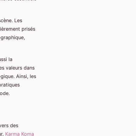
scène. Les
lièrement prisés
ographique,
ssi la
s valeurs dans
gique. Ainsi, les
pratiques
mode.
vers des
ur,
Karma Koma