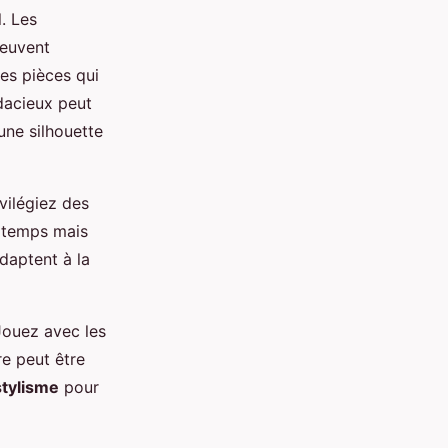
l. Les
peuvent
es pièces qui
udacieux peut
une silhouette
ivilégiez des
e temps mais
daptent à la
Jouez avec les
re peut être
stylisme
pour