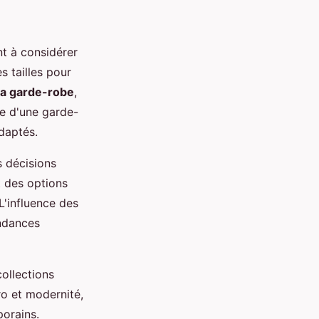
ont à considérer
s tailles pour
la garde-robe
,
se d'une garde-
daptés.
s décisions
t des options
L'influence des
endances
collections
ro et modernité,
porains.