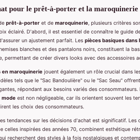
at pour le prêt-à-porter et la maroquinerie
 de
prêt-à-porter
et de
maroquinerie
, plusieurs critères s
oix éclairé. D'abord, il est essentiel de connaître le guide de
d'assurer un ajustement parfait. Les
pièces basiques dans 
chemises blanches et des pantalons noirs, constituent la ba
e, permettant de créer divers looks avec des accessoires a
 en maroquinerie
jouent également un rôle crucial dans le
dèles tels que le "Sac Bandoulière" ou le "Sac Seau" offren
égantes, répondant aux besoins variés des consommateurs. 
e mode
est non négligeable, car ils orientent souvent les t
spirent les choix des consommateurs.
des tendances sur les décisions d'achat est significatif. Les 
e celles inspirées des années 70, combinent esthétique rét
ui recherchent des styles à la fois nostalgiques et contem