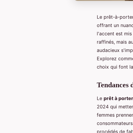
Le prêt-à-porte
offrant un nuan
l'accent est mi
raffinés, mais a
audacieux s'imp
Explorez commen
choix qui font l
Tendances d
Le
prêt à porte
2024 qui mettent
femmes prennent
consommateurs p
procédés de fab