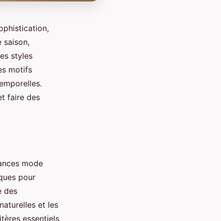
phistication,
 saison,
es styles
es motifs
emporelles.
t faire des
dances mode
iques pour
e des
aturelles et les
tères essentiels